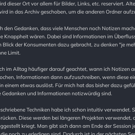
d dieser Ort vor allem für Bilder, Links, etc. reserviert. Al
 wird in das Archiv geschoben, um die anderen Ordner auf
h den Gedanken, dass viele Menschen noch Notizen mach
ne Knappheit wären. Dabei sind Informationen im Überflus
 Blick der Konsumenten dazu gebracht, zu denken "je meh
ne Limit.
 im Alltag häufiger darauf geachtet, wann ich Notizen an
ochen, Informationen dann aufzuschreiben, wenn diese ei
n einem etwas auslöst. Für mich hat das bisher dazu gefü
e Gedanken und Informationen notizwürdig sind.
schriebene Techniken habe ich schon intuitiv verwendet. 
ücken. Diese werden bei längeren Projekten verwendet, d
tiggestellt kriegt. Man gibt sich dann am Ende der Session 
die noch zu erledigen sind. Dadurch ist in der nächsten Sess