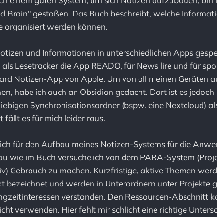
ch einem guten System, um sich Notizen aufzubauen, bin 
nd Brain" gestoßen. Das Buch beschreibt, welche Informa
ie organisiert werden können.
Notizen und Informationen in unterschiedlichen Apps gespe
e als Lesetracker die App READO, für News lire und für s
dard Notizen-App von Apple. Um von all meinen Geräten a
en, habe ich auch an Obsidian gedacht. Dort ist es jedoch 
liebigen Synchronisationsordner (bspw. eine Nextcloud) al
ällt es für mich leider raus.
ich für den Aufbau meines Notizen-Systems für die Anw
au wie im Buch versuche ich von dem PARA-System (Proje
iv) Gebrauch zu machen. Kurzfristige, aktive Themen werd
kt bezeichnet und werden in Unterordnern unter Projekte g
gzeitinteressen verstanden. Den Ressourcen-Abschnitt k
icht verwenden. Hier fehlt mir schlicht eine richtige Unter