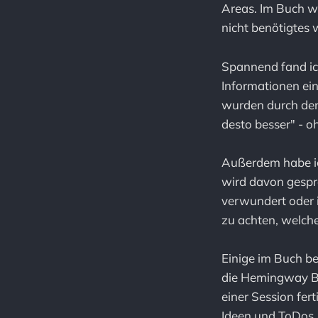
Areas. Im Buch wir
nicht benötigtes
Spannend fand ic
Informationen ei
wurden durch den
desto besser" - oh
Außerdem habe ich
wird davon gespr
verwundert oder i
zu achten, welch
Einige im Buch be
die Hemingway Br
einer Session fer
Ideen und ToDos, 