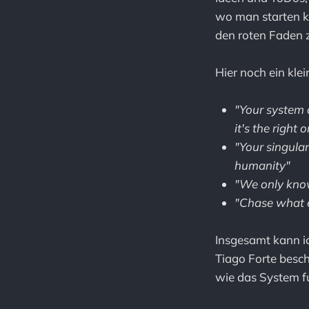
wo man starten ka
den roten Faden 
Hier noch ein kle
"Your system c
it's the right 
"Your singular
humanity"
"We only kn
"Chase what e
Insgesamt kann ic
Tiago Forte besch
wie das System fu