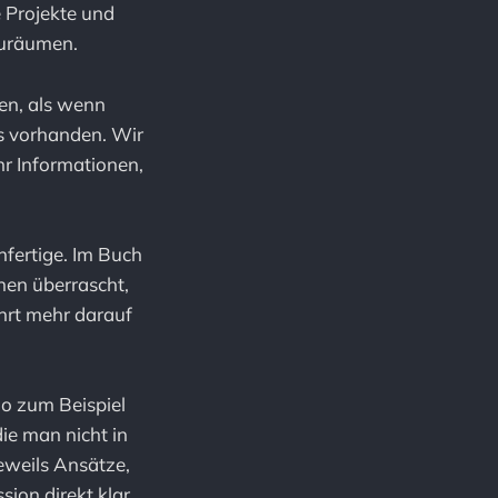
te Projekte und
zuräumen.
en, als wenn
s vorhanden. Wir
r Informationen,
fertige. Im Buch
nen überrascht,
hrt mehr darauf
So zum Beispiel
ie man nicht in
jeweils Ansätze,
ion direkt klar,