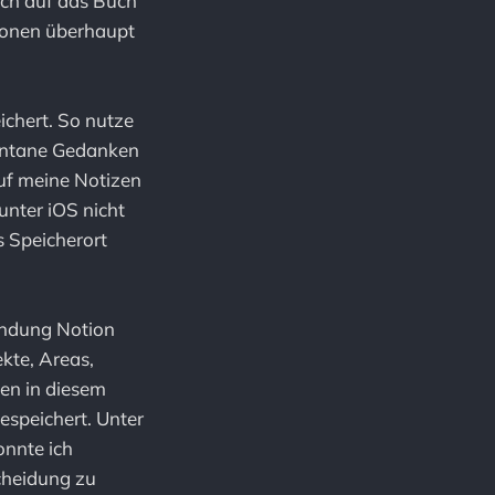
ich auf das Buch
tionen überhaupt
ichert. So nutze
pontane Gedanken
uf meine Notizen
unter iOS nicht
s Speicherort
endung Notion
kte, Areas,
en in diesem
espeichert. Unter
onnte ich
scheidung zu