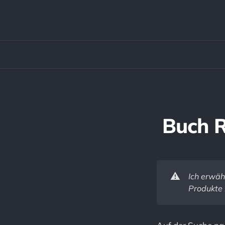
Buch R
⚠️
Ich erwäh
Produkte 