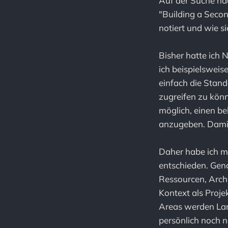
Auf der Suche na
"Building a Seco
notiert und wie s
Bisher hatte ich 
ich beispielsweis
einfach die Stan
zugreifen zu könn
möglich, einen be
anzugeben. Damit f
Daher habe ich m
entschieden. Gen
Ressourcen, Arch
Kontext als Proje
Areas werden Lan
persönlich noch n